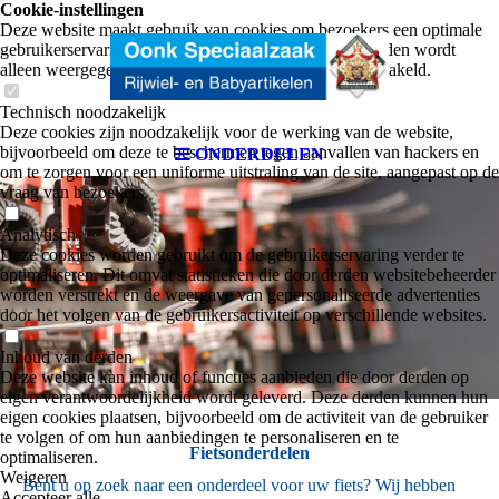
nkel in
Cookie-instellingen
Deze website maakt gebruik van cookies om bezoekers een optimale
gebruikerservaring te bieden. Bepaalde inhoud van derden wordt
alleen weergegeven als "Inhoud van derden" is ingeschakeld.
Technisch noodzakelijk
Wintersw
Deze cookies zijn noodzakelijk voor de werking van de website,
bijvoorbeeld om deze te beschermen tegen aanvallen van hackers en
ONDERDELEN
om te zorgen voor een uniforme uitstraling van de site, aangepast op de
vraag van bezoekers.
Analytisch
Deze cookies worden gebruikt om de gebruikerservaring verder te
ijk
optimaliseren. Dit omvat statistieken die door derden websitebeheerder
worden verstrekt en de weergave van gepersonaliseerde advertenties
door het volgen van de gebruikersactiviteit op verschillende websites.
Inhoud van derden
Deze website kan inhoud of functies aanbieden die door derden op
eigen verantwoordelijkheid wordt geleverd. Deze derden kunnen hun
eigen cookies plaatsen, bijvoorbeeld om de activiteit van de gebruiker
te volgen of om hun aanbiedingen te personaliseren en te
Fietsonderdelen
optimaliseren.
Weigeren
Bent u op zoek naar een onderdeel voor uw fiets? Wij hebben
Accepteer alle