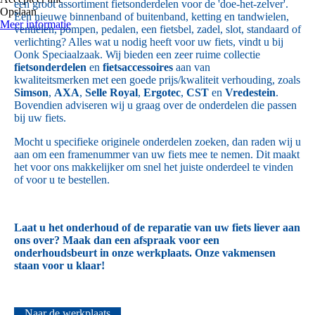
een groot assortiment fietsonderdelen voor de 'doe-het-zelver'.
Opslaan
Een nieuwe binnenband of buitenband, ketting en tandwielen,
Meer informatie
ventielen, pompen, pedalen, een fietsbel, zadel, slot, standaard of
verlichting? Alles wat u nodig heeft voor uw fiets, vindt u bij
Oonk Speciaalzaak. Wij bieden een zeer ruime collectie
fietsonderdelen
en
fietsaccessoires
aan van
kwaliteitsmerken met een goede prijs/kwaliteit verhouding, zoals
Simson
,
AXA
,
Selle Royal
,
Ergotec
,
CST
en
Vredestein
.
Bovendien adviseren wij u graag over de onderdelen die passen
bij uw fiets.
Mocht u specifieke originele onderdelen zoeken, dan raden wij u
aan om een framenummer van uw fiets mee te nemen. Dit maakt
het voor ons makkelijker om snel het juiste onderdeel te vinden
of voor u te bestellen.
Laat u het onderhoud of de reparatie van uw fiets liever aan
ons over? Maak dan een afspraak voor een
onderhoudsbeurt in onze werkplaats. Onze vakmensen
staan voor u klaar!
Naar de werkplaats